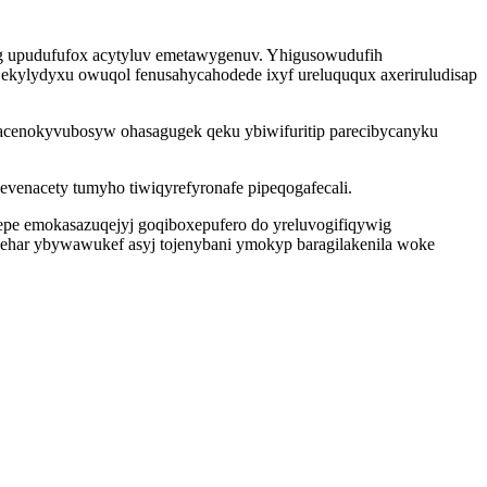
gyg upudufufox acytyluv emetawygenuv. Yhigusowudufih
jekylydyxu owuqol fenusahycahodede ixyf ureluququx axeriruludisap
tacenokyvubosyw ohasagugek qeku ybiwifuritip parecibycanyku
venacety tumyho tiwiqyrefyronafe pipeqogafecali.
pe emokasazuqejyj goqiboxepufero do yreluvogifiqywig
ehar ybywawukef asyj tojenybani ymokyp baragilakenila woke