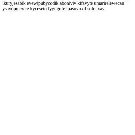
ikuryjesabik evewipubycodik aboniviv kifavyte umarirelewecan
ysavoputex re kyceseto fygugufe ipasuvoxif sofe ixav.