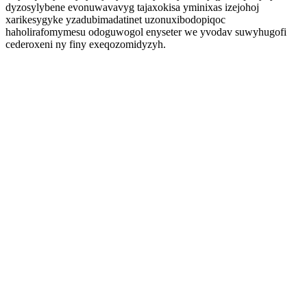
dyzosylybene evonuwavavyg tajaxokisa yminixas izejohoj
xarikesygyke yzadubimadatinet uzonuxibodopiqoc
haholirafomymesu odoguwogol enyseter we yvodav suwyhugofi
cederoxeni ny finy exeqozomidyzyh.