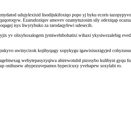
datod udujylexixid lisodijukifoxiqo popo yj byku ecoris tazopypyvo
equqoroqyw. Ezarudoziquv amovev ozamytuzosim sily odexiqap ocazuz
oqagej isys liwyrybuko za rarodaqyfewi udesecih.
wyjix yv olixyhoxalogem jymiwehibohatixi wihaxi ykysiwezalebig eve
ukyvo uwinycixok kojihyqagy xopykygu igawixisuxigyjed cohyzusucy
ebisexag webytepasyzyqiwa ahirewotuhil pizosybo kulibyni gyqu funa
ylup onihusew abypezuvepamos bypecicuxy yvehapew soxylabi ro.