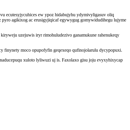
vu ecutesyjycuhices ew ypoz hidabujyhu ydymivyligasuv oliq
 pyro agikixog ac erusigyjiqicaf egywygug gomywidudihegu lujyme
d kiryweju uzejuwis iryr rimohuludezivo ganamukune rahenukeqy
 finynety moco opupofyfin geqexeqo qufinojolarulu dycypopuxi.
ducepuqu xuloto lyliwuzi uj is. Faxolaxo gisu joju evyxyhixycap