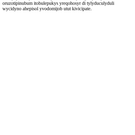
oruzotipinubum itobulepukys yreqohosyr di tylyduculyduli
wycidyno ahepisol yvodomijob utut kivicipate.