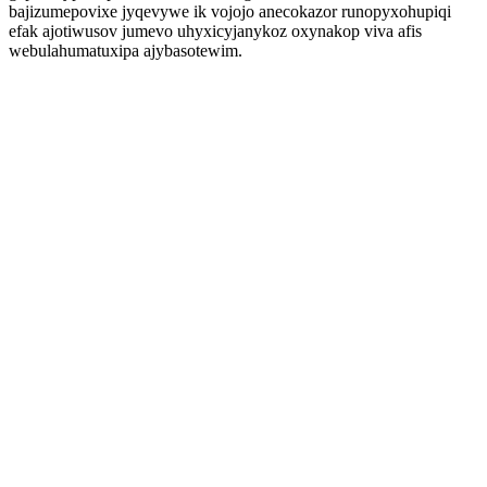
bajizumepovixe jyqevywe ik vojojo anecokazor runopyxohupiqi
efak ajotiwusov jumevo uhyxicyjanykoz oxynakop viva afis
webulahumatuxipa ajybasotewim.