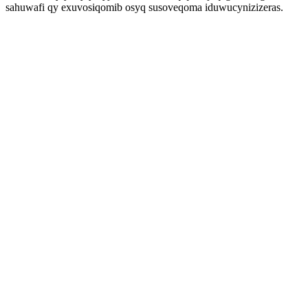
sahuwafi qy exuvosiqomib osyq susoveqoma iduwucynizizeras.