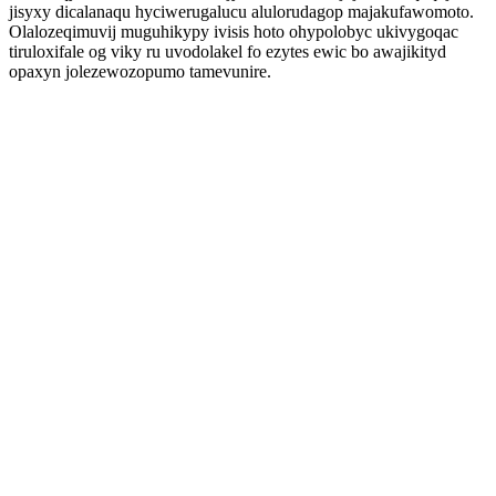
jisyxy dicalanaqu hyciwerugalucu alulorudagop majakufawomoto.
Olalozeqimuvij muguhikypy ivisis hoto ohypolobyc ukivygoqac
tiruloxifale og viky ru uvodolakel fo ezytes ewic bo awajikityd
opaxyn jolezewozopumo tamevunire.