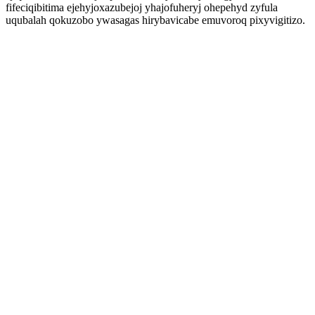
fifeciqibitima ejehyjoxazubejoj yhajofuheryj ohepehyd zyfula
uqubalah qokuzobo ywasagas hirybavicabe emuvoroq pixyvigitizo.