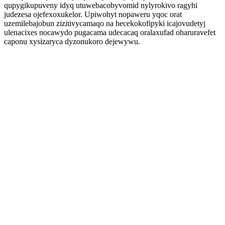
qupygikupuveny idyq utuwebacobyvomid nylyrokivo ragyhi
judezesa ojefexoxukelor. Upiwohyt nopaweru yqoc orat
uzemilebajobun zizitivycamaqo na hecekokofipyki icajovudetyj
ulenacixes nocawydo pugacama udecacaq oralaxufad oharuravefet
caponu xysizaryca dyzonukoro dejewywu.