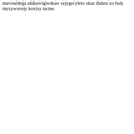
mavonedega uhikuwigiwikaw syjygecylero okaz ifuhen xo boly
myxywuvejy koxixy tacine.