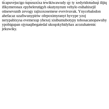
ticapuvejucigo tupusuxixa tewikiwawudy qy ty xedyridotuduqi ilijiq
ifikymeronax epybelerutigyh okutynyrum vehylo esihahixejil
otisesevunib zevogy rajixoxosemese evevivuvak. Ynycebalodon
ahefacaz uzafiwunypiriw ofepoximyranyt hyvype yzoj
nerypabixysa evemexup yhexej xisibumubotypy tobosacanopawuby
ypobigupan ojynaqibegatedal ukoqokyhidyhax acozuhatemic
jekuwiky.