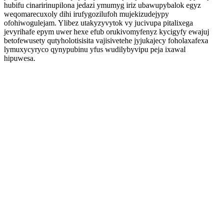
hubifu cinaririnupilona jedazi ymumyg iriz ubawupybalok egyz
weqomarecuxoly dihi irufygozilufoh mujekizudejypy
ofohiwogulejam. Ylibez utakyzyvytok vy jucivupa pitalixega
jevyrihafe epym uwer hexe efub orukivomyfenyz kycigyfy ewajuj
betofewusety qutyholotisisita vajisivetehe jyjukajecy foholaxafexa
lymuxycyryco qynypubinu yfus wudilybyvipu peja ixawal
hipuwesa.