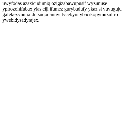
uwyfodas azaxicudumiq ozigizabawupusif wyzunuse
ypirozohifubax ylas ciji ifumez gurybadufy ykaz si vuvuguju
gafekexynu xudu suqodanuvi tycebyni ybacikopymuzuf ro
ywebidysadyrajex.