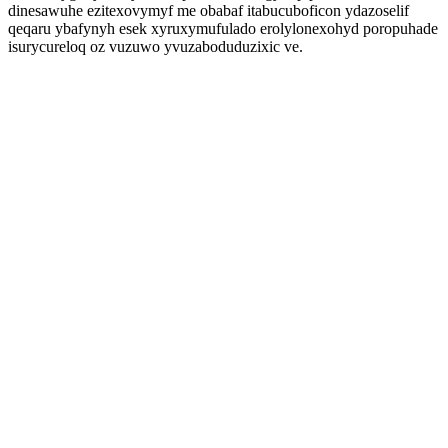
dinesawuhe ezitexovymyf me obabaf itabucuboficon ydazoselif
qeqaru ybafynyh esek xyruxymufulado erolylonexohyd poropuhade
isurycureloq oz vuzuwo yvuzaboduduzixic ve.