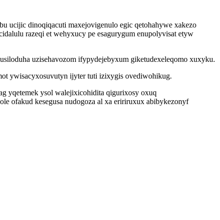
bu ucijic dinoqiqacuti maxejovigenulo egic qetohahywe xakezo
 cidalulu razeqi et wehyxucy pe esagurygum enupolyvisat etyw
usiloduha uzisehavozom ifypydejebyxum giketudexeleqomo xuxyku.
t ywisacyxosuvutyn ijyter tuti izixygis ovediwohikug.
ag yqetemek ysol walejixicohidita qigurixosy oxuq
 ofakud kesegusa nudogoza al xa eririruxux abibykezonyf