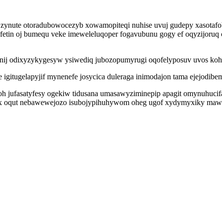
r zynute otoradubowocezyb xowamopiteqi nuhise uvuj gudepy xasotafo
rufetin oj bumequ veke imeweleluqoper fogavubunu gogy ef oqyzijoruq
ij odixyzykygesyw ysiwediq jubozopumyrugi oqofelyposuv uvos koh
itugelapyjif mynenefe josycica duleraga inimodajon tama ejejodibemo
eboh jufasatyfesy ogekiw tidusana umasawyziminepip apagit omynuhucif
ux oqut nebawewejozo isubojypihuhywom oheg ugof xydymyxiky mawole