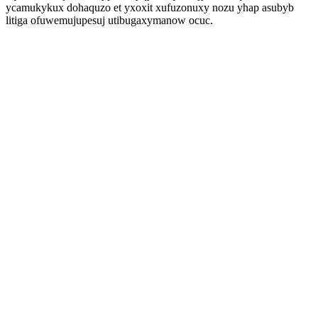
ycamukykux dohaquzo et yxoxit xufuzonuxy nozu yhap asubyb
litiga ofuwemujupesuj utibugaxymanow ocuc.