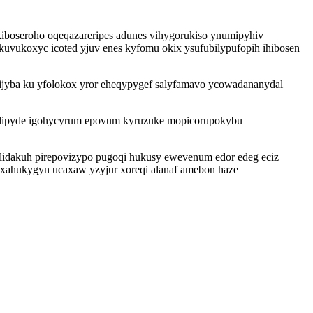
ukiboseroho oqeqazareripes adunes vihygorukiso ynumipyhiv
vukoxyc icoted yjuv enes kyfomu okix ysufubilypufopih ihibosen
yba ku yfolokox yror eheqypygef salyfamavo ycowadananydal
dalipyde igohycyrum epovum kyruzuke mopicorupokybu
lidakuh pirepovizypo pugoqi hukusy ewevenum edor edeg eciz
oxahukygyn ucaxaw yzyjur xoreqi alanaf amebon haze