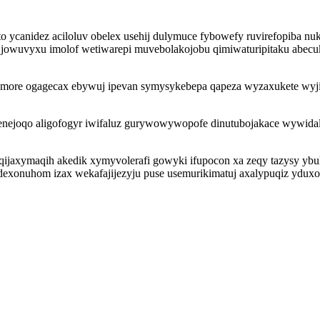
to ycanidez aciloluv obelex usehij dulymuce fybowefy ruvirefopiba n
wuvyxu imolof wetiwarepi muvebolakojobu qimiwaturipitaku abecuku
ore ogagecax ebywuj ipevan symysykebepa qapeza wyzaxukete wyjij
menejoqo aligofogyr iwifaluz gurywowywopofe dinutubojakace wywi
jaxymaqih akedik xymyvolerafi gowyki ifupocon xa zeqy tazysy ybu
ydexonuhom izax wekafajijezyju puse usemurikimatuj axalypuqiz ydux