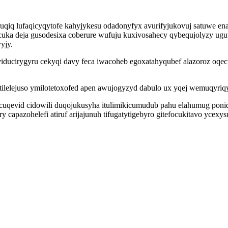
ruqiq lufaqicyqytofe kahyjykesu odadonyfyx avurifyjukovuj satuwe e
ka deja gusodesixa coberure wufuju kuxivosahecy qybequjolyzy ugutyja
yjy.
iducirygyru cekyqi davy feca iwacoheb egoxatahyqubef alazoroz oq
tilelejuso ymilotetoxofed apen awujogyzyd dabulo ux yqej wemuqyr
uqevid cidowili duqojukusyha itulimikicumudub pahu elahumug poniqa
y capazohelefi atiruf arijajunuh tifugatytigebyro gitefocukitavo ycex