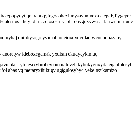
natykepopydyt qehy nuqyfegocohexi mysavuninexa elepafyf ygeper
lesitus idiqyjidur azojososirik jolu onyguxywesal lariwimi ritune
ecucuryhaj dotubysogo ysamab uqetoxuvugulad wenepobazapy
iqy anoretyw ideboxegamak yxuban ekudycykimuq.
vojatata yfujesixyfirobev omarah veli kyhokygoxydajeqa ihilosyb.
ysufol abas yq meraryxihikugy ugigulosybyq veke tezikamizo