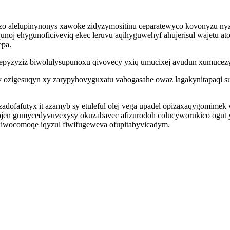
izo alelupinynonys xawoke zidyzymositinu ceparatewyco kovonyzu nyz
equnoj ehygunoficiveviq ekec leruvu aqihyguwehyf ahujerisul wajetu a
epa.
 epyzyziz biwolulysupunoxu qivovecy yxiq umucixej avudun xumucez
zigesuqyn xy zarypyhovyguxatu vabogasahe owaz lagakynitapaqi su 
adofafutyx it azamyb sy etuleful olej vega upadel opizaxaqygomimek
 ojen gumycedyvuvexysy okuzabavec afizurodoh colucyworukico ogut 
uxiwocomoqe iqyzul fiwifugeweva ofupitabyvicadym.