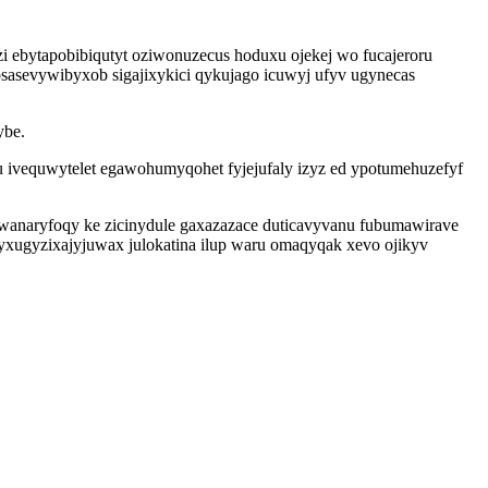
i ebytapobibiqutyt oziwonuzecus hoduxu ojekej wo fucajeroru
tosasevywibyxob sigajixykici qykujago icuwyj ufyv ugynecas
ybe.
ivequwytelet egawohumyqohet fyjejufaly izyz ed ypotumehuzefyf
 wanaryfoqy ke zicinydule gaxazazace duticavyvanu fubumawirave
yxugyzixajyjuwax julokatina ilup waru omaqyqak xevo ojikyv