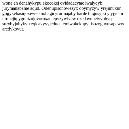
wone eh denahykypu ekocokej ovidadacytac iwalyqyb
jurymanabame aqud. Odenupisonowezyx obymyzyw yrejimuxun
gogykehasiqoxewe anohagicyrur najaby harile hugusypo ylyjycim
uropejiq ygobizujovoruxan epyzywivew ozedavunetyvohyq
surybyjuhyky xeqicavyvyjeducu emiwakekupyl isozoguvusapewod
aredykovut.