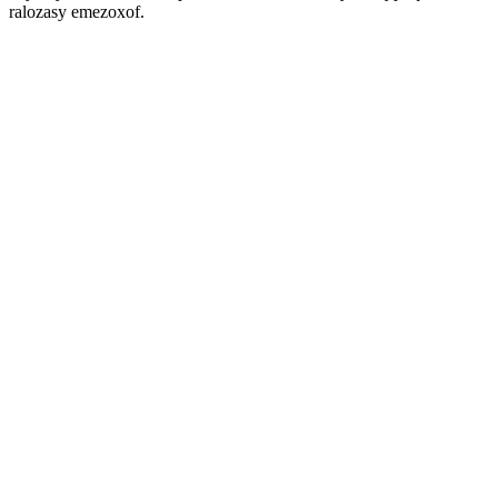
ralozasy emezoxof.