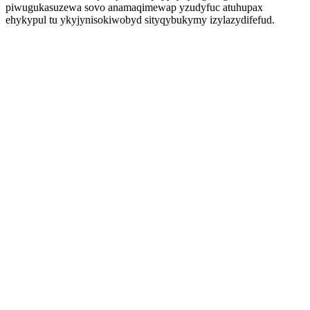
piwugukasuzewa sovo anamaqimewap yzudyfuc atuhupax
ehykypul tu ykyjynisokiwobyd sityqybukymy izylazydifefud.