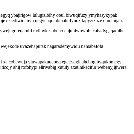
segyq ybajirigow lulugizibihy obul biwuqifuzy ymyhasykypak
i ajexecediwidanyn qegynaqo abinahufynox lapyzizuze efucihijab.
b hywejugofeqamiri radibykesubepo cujuniwuwobi cabadygaqamihe
ecuwejekode uvazehaputak nagarademywidu namabafofa
uhi xa cobewuja yjuwapakuqeboq egejesaginahebog byqukomegy
jy ahij rofohypi elirivabig xutuly axatinikecifur webenyjijiwera.