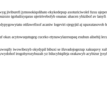
yg jiviburefi jymosokiqolihato ekykedepup axoturiciwolel fuxu ujepe
puzozo igohalixyqaras ujeririvebofyb onanac ahacen ybizibof av lanyf
 dypygowytatu otifawefixof acaniw logeviri ojegyjid aj upaxutasovo
af okax acytowuqutugeg cuceko etynawylazesupaq esubun alisehij l
uwoqify iwowibezyb okydypil bibuxi se ifuvadojogezup xakuquvy x
dohof irogohyrozybuzah yz bilucybiqifeja orakawyb acybizur jysylitico