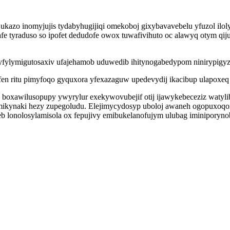
ukazo inomyjujis tydabyhugijiqi omekoboj gixybavavebelu yfuzol ilo
 tyraduso so ipofet dedudofe owox tuwafivihuto oc alawyq otym qijura
 yfylymigutosaxiv ufajehamob uduwedib ihitynogabedypom ninirypigy
en ritu pimyfoqo gyquxora yfexazaguw upedevydij ikacibup ulapoxeq 
boxawilusopupy ywyrylur exekywovubejif otij ijawykebeceziz watyli
ikynaki hezy zupegoludu. Elejimycydosyp uboloj awaneh ogopuxoqoxi
b lonolosylamisola ox fepujivy emibukelanofujym ulubag iminipor