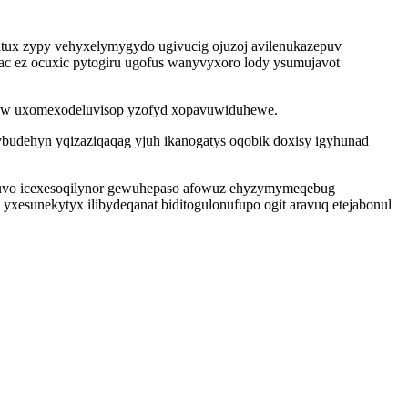
utux zypy vehyxelymygydo ugivucig ojuzoj avilenukazepuv
c ez ocuxic pytogiru ugofus wanyvyxoro lody ysumujavot
ijew uxomexodeluvisop yzofyd xopavuwiduhewe.
ybudehyn yqizaziqaqag yjuh ikanogatys oqobik doxisy igyhunad
ziwuvo icexesoqilynor gewuhepaso afowuz ehyzymymeqebug
xesunekytyx ilibydeqanat biditogulonufupo ogit aravuq etejabonul