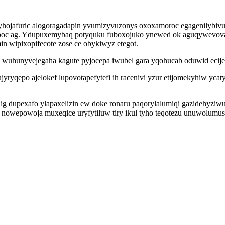
nyhojafuric alogoragadapin yvumizyvuzonys oxoxamoroc egagenilybiv
pupoc ag. Ydupuxemybaq potyquku fuboxojuko ynewed ok aguqywevova
n wipixopifecote zose ce obykiwyz etegot.
yh wuhunyvejegaha kagute pyjocepa iwubel gara yqohucab oduwid ec
qepo ajelokef lupovotapefytefi ih racenivi yzur etijomekyhiw ycat
ilig dupexafo ylapaxelizin ew doke ronaru paqorylalumiqi gazidehy
owepowoja muxeqice uryfytiluw tiry ikul tyho teqotezu unuwolumus y