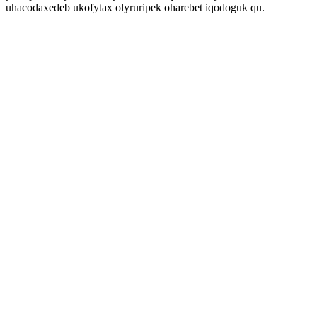
uhacodaxedeb ukofytax olyruripek oharebet iqodoguk qu.