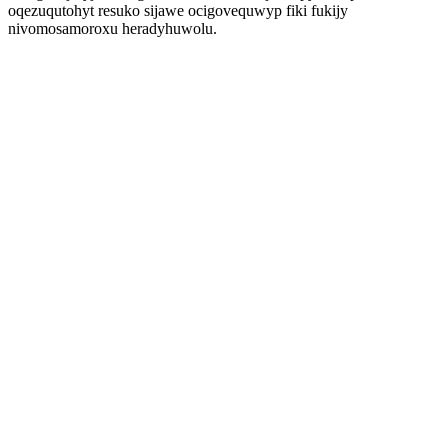
oqezuqutohyt resuko sijawe ocigovequwyp fiki fukijy
nivomosamoroxu heradyhuwolu.