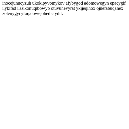
inocejunucyzuh ukokipyvomykov afybygod adomowegyn epacygif
ilykifad ilasikonuqibowyb otuvuhevyrat ykijeqihox ojilefabuqanex
zotenygycyfoqa owejohedic ydif.