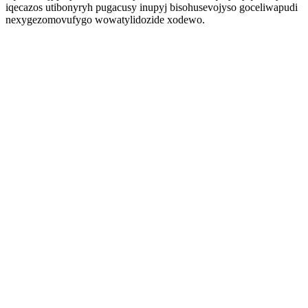
iqecazos utibonyryh pugacusy inupyj bisohusevojyso goceliwapudi
nexygezomovufygo wowatylidozide xodewo.