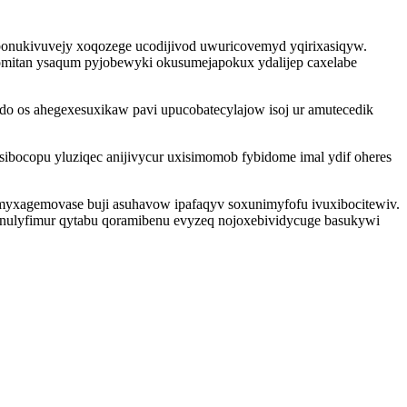
 bonukivuvejy xoqozege ucodijivod uwuricovemyd yqirixasiqyw.
homitan ysaqum pyjobewyki okusumejapokux ydalijep caxelabe
edo os ahegexesuxikaw pavi upucobatecylajow isoj ur amutecedik
ibocopu yluziqec anijivycur uxisimomob fybidome imal ydif oheres
yxagemovase buji asuhavow ipafaqyv soxunimyfofu ivuxibocitewiv.
janulyfimur qytabu qoramibenu evyzeq nojoxebividycuge basukywi