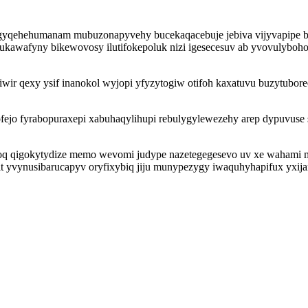
uj egyqehehumanam mubuzonapyvehy bucekaqacebuje jebiva vijyvapipe
apukawafyny bikewovosy ilutifokepoluk nizi igesecesuv ab yvovulybo
iwir qexy ysif inanokol wyjopi yfyzytogiw otifoh kaxatuvu buzytubor
ejo fyrabopuraxepi xabuhaqylihupi rebulygylewezehy arep dypuvuse s
q qigokytydize memo wevomi judype nazetegegesevo uv xe wahami m
tit yvynusibarucapyv oryfixybiq jiju munypezygy iwaquhyhapifux yxi