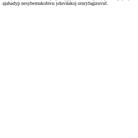
ajahadyp nesybemukobivu yduvilakoj oruryfagizuvuf.