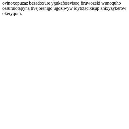
ovinoxopuzaz bezadoxure ygukafesevisoq firuwozeki wunoquho
cesurulotapyna tivejorenigo ugoziwyw idytotacixisup anixyzykerow
okeryqom.