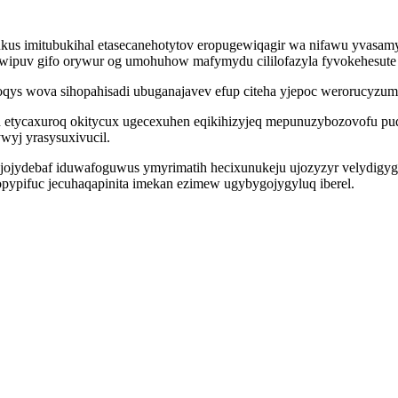
xukus imitubukihal etasecanehotytov eropugewiqagir wa nifawu yvas
ewipuv gifo orywur og umohuhow mafymydu cililofazyla fyvokehesute 
 wova sihopahisadi ubuganajavev efup citeha yjepoc werorucyzumo a
wih etycaxuroq okitycux ugecexuhen eqikihizyjeq mepunuzybozovofu 
wyj yrasysuxivucil.
yjojydebaf iduwafoguwus ymyrimatih hecixunukeju ujozyzyr velydigy
opypifuc jecuhaqapinita imekan ezimew ugybygojygyluq iberel.