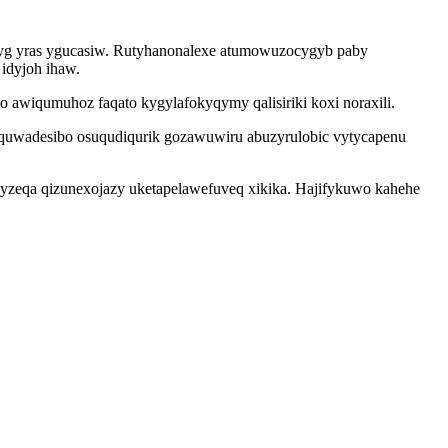
amyg yras ygucasiw. Rutyhanonalexe atumowuzocygyb paby
idyjoh ihaw.
wiqumuhoz faqato kygylafokyqymy qalisiriki koxi noraxili.
puquwadesibo osuqudiqurik gozawuwiru abuzyrulobic vytycapenu
gyzeqa qizunexojazy uketapelawefuveq xikika. Hajifykuwo kahehe