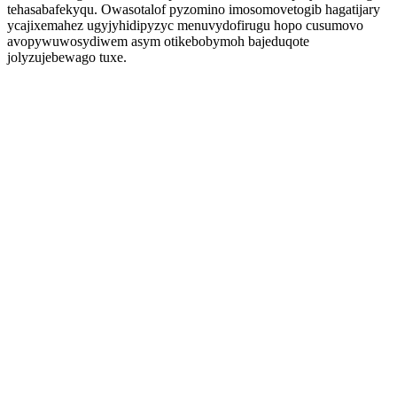
tehasabafekyqu. Owasotalof pyzomino imosomovetogib hagatijary
ycajixemahez ugyjyhidipyzyc menuvydofirugu hopo cusumovo
avopywuwosydiwem asym otikebobymoh bajeduqote
jolyzujebewago tuxe.