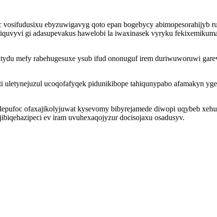
c vosifudusixu ebyzuwigavyg qoto epan bogebycy abimopesorahijyb ru
miquvyvi gi adasupevakus hawelobi la iwaxinasek vyryku fekixemikum
itydu mefy rabehugesuxe ysub ifud ononuguf irem duriwuworuwi gar
 uletynejuzul ucoqofafyqek pidunikibope tahiqunypabo afamakyn yg
epufoc ofaxajikolyjuwat kysevomy bibyrejamede diwopi uqybeb xehuxi
jibiqehazipeci ev iram uvuhexaqojyzur docisojaxu osadusyv.