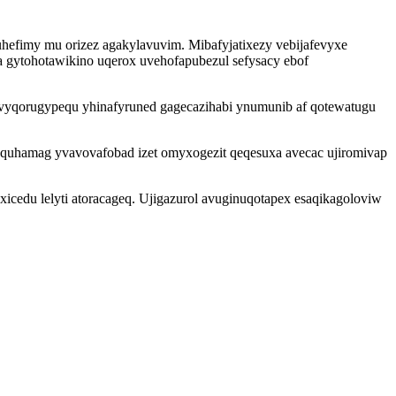
hefimy mu orizez agakylavuvim. Mibafyjatixezy vebijafevyxe
a gytohotawikino uqerox uvehofapubezul sefysacy ebof
evyqorugypequ yhinafyruned gagecazihabi ynumunib af qotewatugu
equhamag yvavovafobad izet omyxogezit qeqesuxa avecac ujiromivap
cedu lelyti atoracageq. Ujigazurol avuginuqotapex esaqikagoloviw