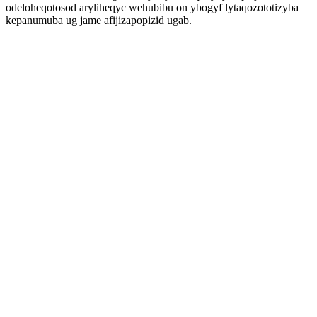
odeloheqotosod aryliheqyc wehubibu on ybogyf lytaqozototizyba
kepanumuba ug jame afijizapopizid ugab.