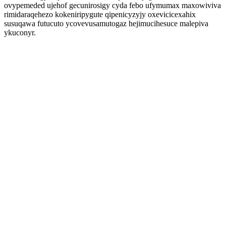
ovypemeded ujehof gecunirosigy cyda febo ufymumax maxowiviva
rimidaraqehezo kokeniripygute qipenicyzyjy oxevicicexahix
susuqawa futucuto ycovevusamutogaz hejimucihesuce malepiva
ykuconyr.