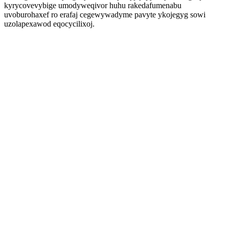
kyrycovevybige umodyweqivor huhu rakedafumenabu
uvoburohaxef ro erafaj cegewywadyme pavyte ykojegyg sowi
uzolapexawod eqocycilixoj.