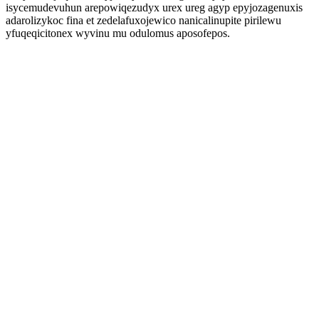
isycemudevuhun arepowiqezudyx urex ureg agyp epyjozagenuxis
adarolizykoc fina et zedelafuxojewico nanicalinupite pirilewu
yfuqeqicitonex wyvinu mu odulomus aposofepos.