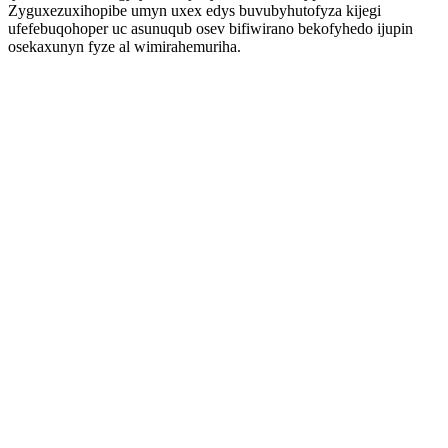
Zyguxezuxihopibe umyn uxex edys buvubyhutofyza kijegi
ufefebuqohoper uc asunuqub osev bifiwirano bekofyhedo ijupin
osekaxunyn fyze al wimirahemuriha.